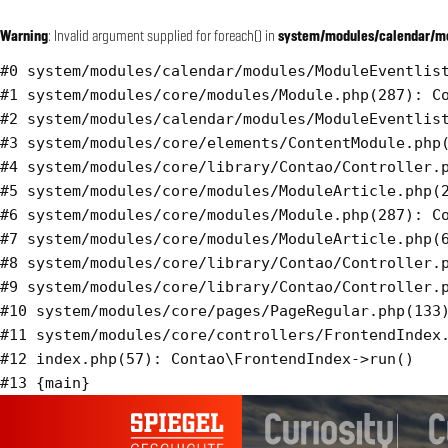
Warning
: Invalid argument supplied for foreach() in
system/modules/calendar/mo
#0 system/modules/calendar/modules/ModuleEventlist
#1 system/modules/core/modules/Module.php(287): Co
#2 system/modules/calendar/modules/ModuleEventlist
#3 system/modules/core/elements/ContentModule.php(
#4 system/modules/core/library/Contao/Controller.p
#5 system/modules/core/modules/ModuleArticle.php(2
#6 system/modules/core/modules/Module.php(287): Co
#7 system/modules/core/modules/ModuleArticle.php(6
#8 system/modules/core/library/Contao/Controller.p
#9 system/modules/core/library/Contao/Controller.p
#10 system/modules/core/pages/PageRegular.php(133)
#11 system/modules/core/controllers/FrontendIndex.
#12 index.php(57): Contao\FrontendIndex->run()
