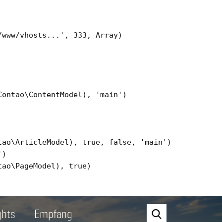
www/vhosts...', 333, Array)

ontao\ContentModel), 'main')

ao\ArticleModel), true, false, 'main')

)

ao\PageModel), true)

ghts
Empfang