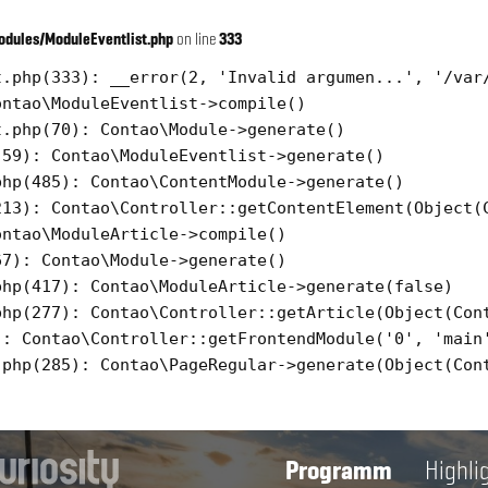
dules/ModuleEventlist.php
on line
333
.php(333): __error(2, 'Invalid argumen...', '/var/
ntao\ModuleEventlist->compile()

.php(70): Contao\Module->generate()

59): Contao\ModuleEventlist->generate()

hp(485): Contao\ContentModule->generate()

13): Contao\Controller::getContentElement(Object(C
ntao\ModuleArticle->compile()

7): Contao\Module->generate()

hp(417): Contao\ModuleArticle->generate(false)

hp(277): Contao\Controller::getArticle(Object(Cont
: Contao\Controller::getFrontendModule('0', 'main'
php(285): Contao\PageRegular->generate(Object(Cont
Programm
Highli