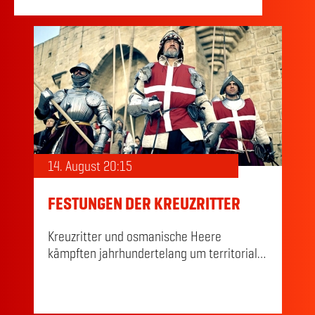
wie der Barcode Chinas moderne
Wirtschaft zum Aufschwung verhalf. Oder
wie Hollywood-Star Hedy Lamarr im
Zweiten Weltkrieg eine Funksteuerung für
Torpedos erfand und damit die Grundlage
für das kabellose Internet schuf.
14. August 20:15
FESTUNGEN DER KREUZRITTER
Kreuzritter und osmanische Heere
kämpften jahrhundertelang um territoriale,
politische und religiöse Vorherrschaft. Die
Osmanen erweiterten ihr muslimisches
Reich durch effektive Kriegsführung,