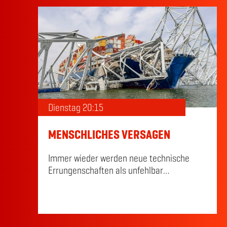
während die Kreuzritter als Verteidiger des
Christentums auf Burgen und
Rittertraditionen setzten. Ihre blutigen
Schlachten prägen Europa und den Nahen
Osten bis heute.
Dienstag 20:15
MENSCHLICHES VERSAGEN
Immer wieder werden neue technische
Errungenschaften als unfehlbar
angepriesen. Doch dahinter steht stets der
Mensch. Und der kann versagen. Das ICE-
Unglück von Eschede, die Explosion der
Raumfähre Challenger oder Implosion des