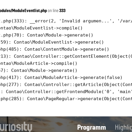
dules/ModuleEventlist.php
on line
333
.php(333): __error(2, 'Invalid argumen...', '/var/
ntao\ModuleEventlist->compile()

.php(70): Contao\Module->generate()

59): Contao\ModuleEventlist->generate()

hp(485): Contao\ContentModule->generate()

13): Contao\Controller::getContentElement(Object(C
ntao\ModuleArticle->compile()

7): Contao\Module->generate()

hp(417): Contao\ModuleArticle->generate(false)

hp(277): Contao\Controller::getArticle(Object(Cont
: Contao\Controller::getFrontendModule('0', 'main'
php(285): Contao\PageRegular->generate(Object(Cont
Programm
Highli