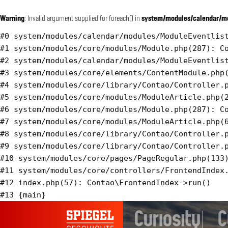
Warning
: Invalid argument supplied for foreach() in
system/modules/calendar/mo
#0 system/modules/calendar/modules/ModuleEventlist
#1 system/modules/core/modules/Module.php(287): Co
#2 system/modules/calendar/modules/ModuleEventlist
#3 system/modules/core/elements/ContentModule.php(
#4 system/modules/core/library/Contao/Controller.p
#5 system/modules/core/modules/ModuleArticle.php(2
#6 system/modules/core/modules/Module.php(287): Co
#7 system/modules/core/modules/ModuleArticle.php(6
#8 system/modules/core/library/Contao/Controller.p
#9 system/modules/core/library/Contao/Controller.p
#10 system/modules/core/pages/PageRegular.php(133)
#11 system/modules/core/controllers/FrontendIndex.
#12 index.php(57): Contao\FrontendIndex->run()
