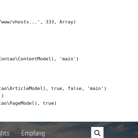
www/vhosts...', 333, Array)

ontao\ContentModel), 'main')

ao\ArticleModel), true, false, 'main')

)

ao\PageModel), true)

ghts
Empfang