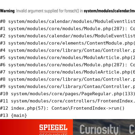
Warning
: Invalid argument supplied for foreach() in
system/modules/calendar/mo
#0 system/modules/calendar/modules/ModuleEventlist
#1 system/modules/core/modules/Module.php(287): Co
#2 system/modules/calendar/modules/ModuleEventlist
#3 system/modules/core/elements/ContentModule.php(
#4 system/modules/core/library/Contao/Controller.p
#5 system/modules/core/modules/ModuleArticle.php(2
#6 system/modules/core/modules/Module.php(287): Co
#7 system/modules/core/modules/ModuleArticle.php(6
#8 system/modules/core/library/Contao/Controller.p
#9 system/modules/core/library/Contao/Controller.p
#10 system/modules/core/pages/PageRegular.php(133)
#11 system/modules/core/controllers/FrontendIndex.
#12 index.php(57): Contao\FrontendIndex->run()
