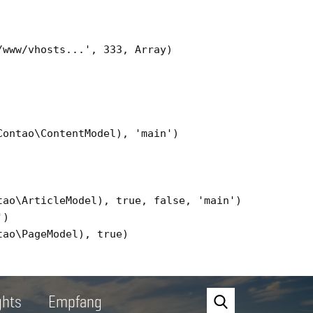
www/vhosts...', 333, Array)

ontao\ContentModel), 'main')

ao\ArticleModel), true, false, 'main')

)

ao\PageModel), true)

ghts
Empfang