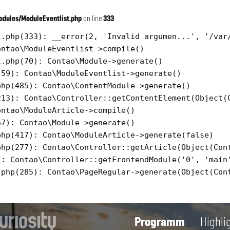
dules/ModuleEventlist.php
on line
333
.php(333): __error(2, 'Invalid argumen...', '/var/
ntao\ModuleEventlist->compile()

.php(70): Contao\Module->generate()

59): Contao\ModuleEventlist->generate()

hp(485): Contao\ContentModule->generate()

13): Contao\Controller::getContentElement(Object(C
ntao\ModuleArticle->compile()

7): Contao\Module->generate()

hp(417): Contao\ModuleArticle->generate(false)

hp(277): Contao\Controller::getArticle(Object(Cont
: Contao\Controller::getFrontendModule('0', 'main'
php(285): Contao\PageRegular->generate(Object(Cont
Programm
Highli